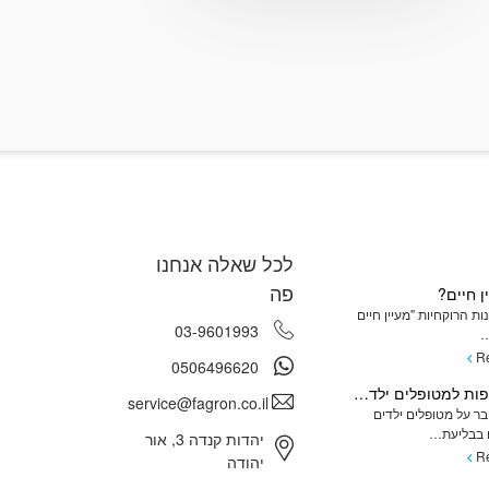
תרופות בצורת תרופות קטנות במקום
לכל שאלה אנחנו
פה
ן חיים?
ת הרוקחיות "מעיין חיים
03-9601993
…
R
0506496620
מתן תרופות למטופלים ילדים המתקשים בשימוש בכדורים ומהן האלטרנטיבות
service@fagron.co.il
ר על מטופלים ילדים
בבליעת…
יהדות קנדה 3, אור
R
יהודה