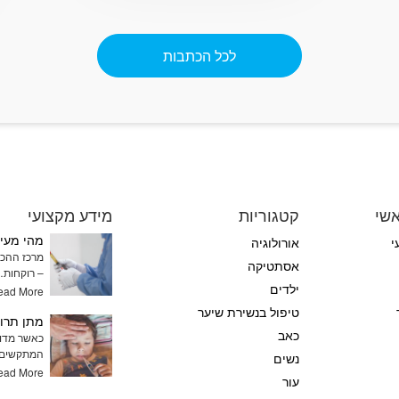
ה
לכל הכתבות
שי
קטגוריות
מידע מקצועי
מהי מעיי
י
אורולוגיה
מרכז ההכנו
אסתטיקה
– רוקחות
ילדים
ead More
טיפול בנשירת שיער
כאב
כאשר מדוב
המתקשים 
נשים
ead More
עור