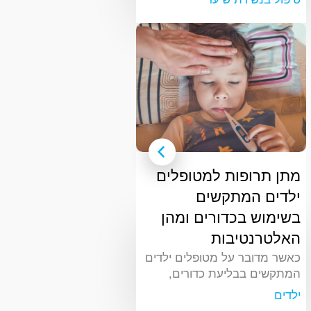
ובכל המגדרים. ישנן מספר
טכניקות וטיפולים מקצועיים
שמטרתם לטפל בנשירת השיער
כולל שימוש בתרופות
פארמצבטיות המיועדות לטיפול
בנשירת השיער. עם זאת, הכנת
תרכובות רוקחיות מהווה אפשרות
נגישה ויעילה לטיפול
מתן תרופות למטופלים
ילדים המתקשים
בשימוש בכדורים ומהן
האלטרנטיבות
כאשר מדובר על מטופלים ילדים
המתקשים בבליעת כדורים,
הופכות לצורך זה מספר
ילדים
אלטרנטיבות שימוש המסייעות