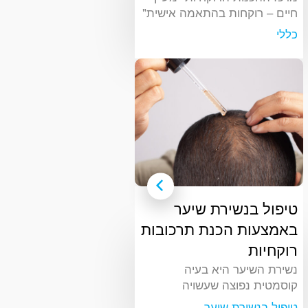
חיים – רוקחות בהתאמה אישית"
הוא סוג מיוחד של בית מרקחת
כללי
המייצר תרופות מותאמות אישית
המבוססות על הצרכים
הספציפיים של מטופלים בודדים.
הפעילות במתקן כוללת הכנה,
ערבוב וניפוק של תרופות כאלה
הדורשות שינויים כדי לענות על
טיפול בנשירת שיער
באמצעות הכנת תרכובות
רוקחיות
נשירת השיער היא בעיה
קוסמטית נפוצה שעשויה
להתרחש לאנשים בכל הגילאים
טיפול בנשירת שיער