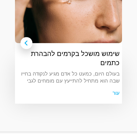
שימוש מושכל בקרמים להבהרת
כתמים
בעולם היום, כמעט כל אדם מגיע לנקודה בחייו
שבה הוא מתחיל להתייעץ עם מומחים לגבי
הכתמים המופיעים על עורו. עם התפתחות
עור
הטכנולוגיות והמחקרים המתקדמים, כיום ישנן
טכניקות רבות לטיפול ולהבהרת כתמים. אחת
הטכניקות המתקדמות והמובילות בתחום זה
היא שימוש בקרמים