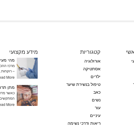
שי
קטגוריות
מידע מקצועי
מהי מעיי
י
אורולוגיה
מרכז ההכנו
אסתטיקה
– רוקחות
ילדים
ead More
טיפול בנשירת שיער
כאב
כאשר מדוב
המתקשים 
נשים
ead More
עור
עיניים
ריאות ודרכי נשימה