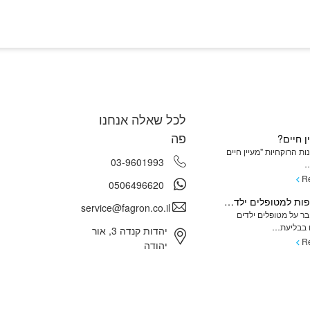
לכל שאלה אנחנו
פה
ן חיים?
ת הרוקחיות "מעיין חיים
03-9601993
…
R
0506496620
מתן תרופות למטופלים ילדים המתקשים בשימוש בכדורים ומהן האלטרנטיבות
service@fagron.co.il
ר על מטופלים ילדים
בבליעת…
יהדות קנדה 3, אור
R
יהודה