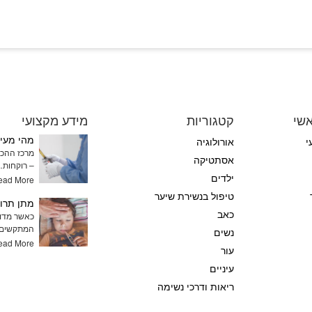
שי
קטגוריות
מידע מקצועי
מהי מעיי
י
אורולוגיה
מרכז ההכנו
אסתטיקה
– רוקחות
ילדים
ead More
טיפול בנשירת שיער
כאב
כאשר מדוב
המתקשים 
נשים
ead More
עור
עיניים
ריאות ודרכי נשימה