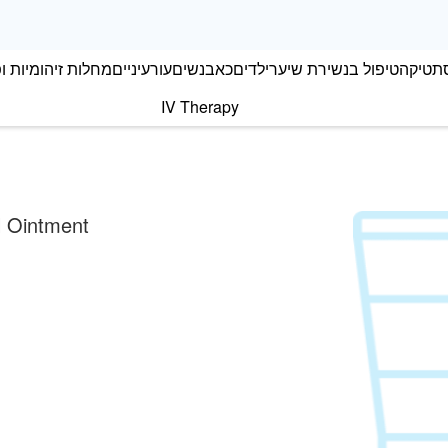
תטיקה
טיפול בנשירת שיער
ילדים
כאב
נשים
עור
עיניים
מחלות זיהומיות ופ
IV Therapy
l Ointment