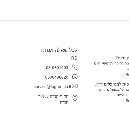
לכל שאלה אנחנו
פה
ן חיים?
ת הרוקחיות "מעיין חיים
03-9601993
…
R
0506496620
מתן תרופות למטופלים ילדים המתקשים בשימוש בכדורים ומהן האלטרנטיבות
service@fagron.co.il
ר על מטופלים ילדים
בבליעת…
יהדות קנדה 3, אור
R
יהודה