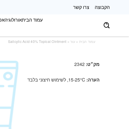
הקבוצה
צרו קשר
עמוד הבית
אורולוגיה
אס
עמוד הבית
»
עור
» Salicylic Acid 40% Topical Ointment
מק״ט:
2342
הערה:
15-25°C, לשימוש חיצוני בלבד